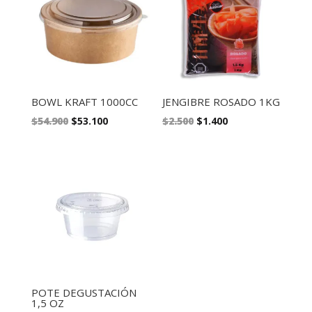
BOWL KRAFT 1000CC
JENGIBRE ROSADO 1KG
El
El
El
El
$
54.900
$
53.100
$
2.500
$
1.400
precio
precio
precio
precio
original
actual
original
actual
era:
es:
era:
es:
$54.900.
$53.100.
$2.500.
$1.400.
POTE DEGUSTACIÓN
1,5 OZ