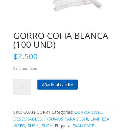
GORRO COFIA BLANCA
(100 UND)
$
2.500
9 disponibles
GORRO
Añadir al carrito
COFIA
BLANCA
(100
UND)
SKU:
GUAN-GORR1
Categorías:
GORRO/MASC.
cantidad
DESECHABLES
,
INSUMOS PARA SUSHI
,
LIMPIEZA
/ASEO
,
SUSHI
,
SUSHI
Etiqueta:
EXAMCARE