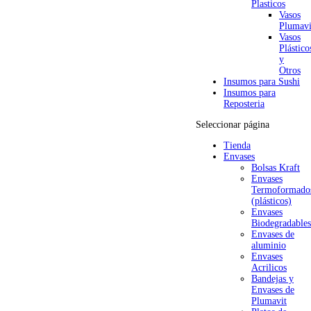
Plasticos
Vasos
Plumavi
Vasos
Plástico
y
Otros
Insumos para Sushi
Insumos para
Reposteria
Seleccionar página
Tienda
Envases
Bolsas Kraft
Envases
Termoformado
(plásticos)
Envases
Biodegradables
Envases de
aluminio
Envases
Acrilicos
Bandejas y
Envases de
Plumavit