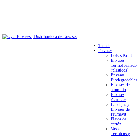
Tienda
Envases
Bolsas Kraft
Envases
Termoformado
(plásticos)
Envases
Biodegradables
Envases de
aluminio
Envases
Acrilicos
Bandejas y
Envases de
Plumavit
Platos de
cartón
Vasos
Termicos y