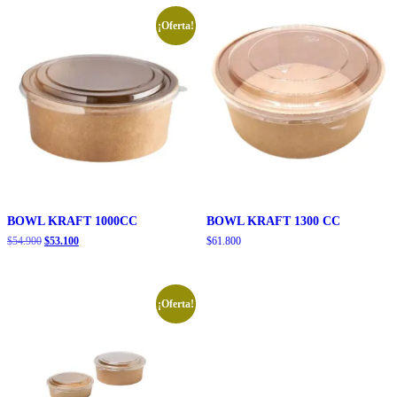
era:
es:
$4.200.
$3.990.
¡Oferta!
BOWL KRAFT 1000CC
BOWL KRAFT 1300 CC
El
El
$
54.900
$
53.100
$
61.800
precio
precio
original
actual
era:
es:
$54.900.
$53.100.
¡Oferta!