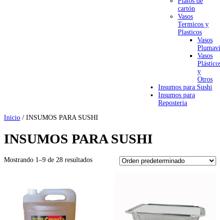
Platos de
cartón
Vasos
Termicos y
Plasticos
Vasos
Plumavi
Vasos
Plástico
y
Otros
Insumos para Sushi
Insumos para
Reposteria
Inicio
/ INSUMOS PARA SUSHI
INSUMOS PARA SUSHI
Mostrando 1–9 de 28 resultados