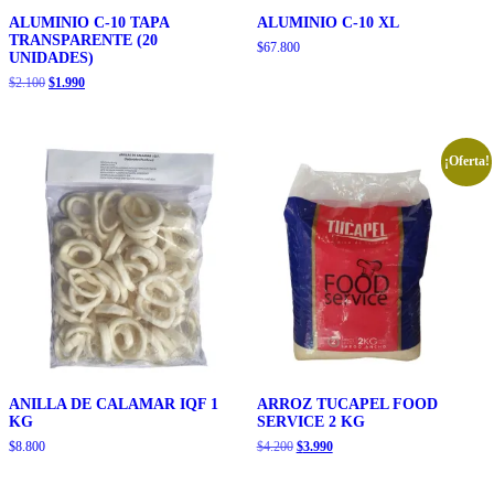
ALUMINIO C-10 TAPA
ALUMINIO C-10 XL
TRANSPARENTE (20
$
67.800
UNIDADES)
El
El
$
2.100
$
1.990
precio
precio
original
actual
era:
es:
$2.100.
$1.990.
¡Oferta!
ANILLA DE CALAMAR IQF 1
ARROZ TUCAPEL FOOD
KG
SERVICE 2 KG
El
El
$
8.800
$
4.200
$
3.990
precio
precio
original
actual