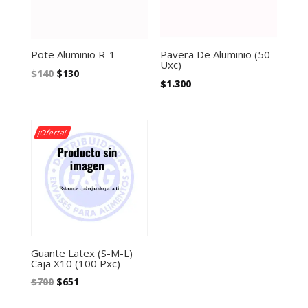
Pote Aluminio R-1
Pavera De Aluminio (50
Uxc)
El
El
$
140
$
130
$
1.300
precio
precio
original
actual
era:
es:
¡Oferta!
$140.
$130.
Guante Latex (S-M-L)
Caja X10 (100 Pxc)
El
El
$
700
$
651
precio
precio