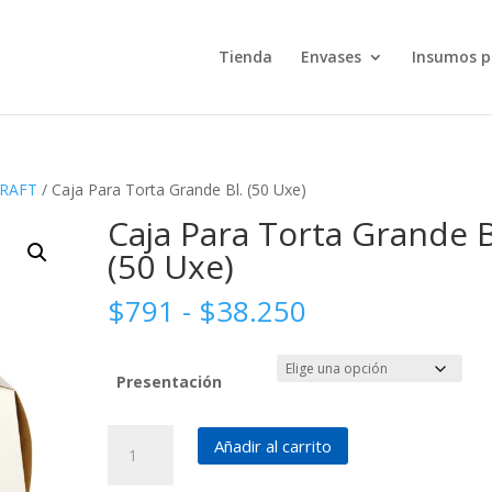
Tienda
Envases
Insumos p
KRAFT
/ Caja Para Torta Grande Bl. (50 Uxe)
Caja Para Torta Grande B
(50 Uxe)
Rango
$
791
-
$
38.250
de
precios:
desde
Presentación
$791
hasta
Caja
Añadir al carrito
$38.250
Para
Torta