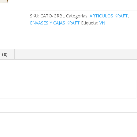
Grande
Bl.
SKU:
CATO-GRBL
Categorías:
ARTICULOS KRAFT
,
(50
ENVASES Y CAJAS KRAFT
Etiqueta:
VN
Uxe)
cantidad
 (0)