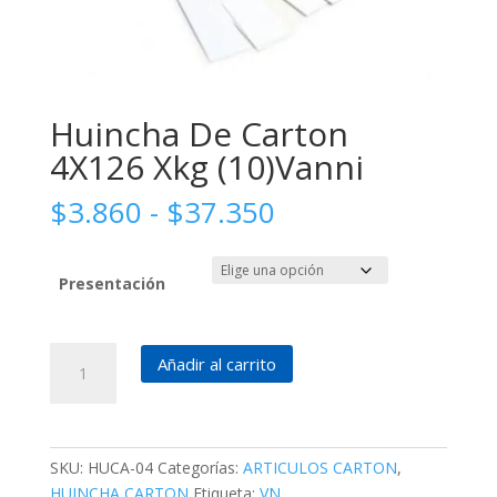
Huincha De Carton
4X126 Xkg (10)Vanni
Rango
$
3.860
-
$
37.350
de
precios:
desde
Presentación
$3.860
hasta
Huincha
$37.350
Añadir al carrito
De
Carton
4X126
Xkg
SKU:
HUCA-04
Categorías:
ARTICULOS CARTON
,
(10)Vanni
HUINCHA CARTON
Etiqueta:
VN