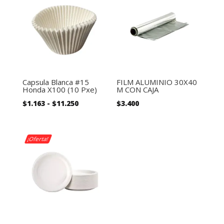
Capsula Blanca #15
FILM ALUMINIO 30X40
Honda X100 (10 Pxe)
M CON CAJA
Rango
$
1.163
-
$
11.250
$
3.400
de
precios:
desde
¡Oferta!
$1.163
hasta
$11.250