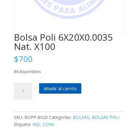
Bolsa Poli 6X20X0.0035
Nat. X100
$
700
84 disponibles
Bolsa
Añadir al carrito
Poli
6X20X0.0035
Nat.
X100
SKU:
BOPP-6X20
Categorías:
BOLSAS
,
BOLSAS POLI
cantidad
Etiqueta:
IND. CONV.