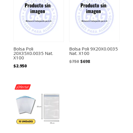
Bolsa Poli
Bolsa Poli 9X20X0.0035
20X35X0.0035 Nat.
Nat. X100
X100
El
El
$
750
$
698
$
2.950
precio
precio
original
actual
era:
es:
¡Oferta!
$750.
$698.