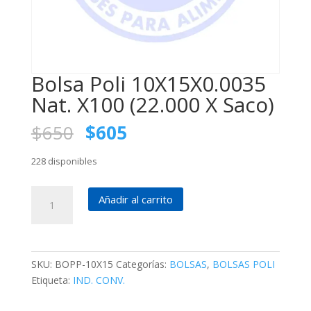
Bolsa Poli 10X15X0.0035
Nat. X100 (22.000 X Saco)
El
El
$
650
$
605
precio
precio
original
actual
228 disponibles
era:
es:
$650.
$605.
Bolsa
Añadir al carrito
Poli
10X15X0.0035
Nat.
X100
SKU:
BOPP-10X15
Categorías:
BOLSAS
,
BOLSAS POLI
(22.000
Etiqueta:
IND. CONV.
X
Saco)