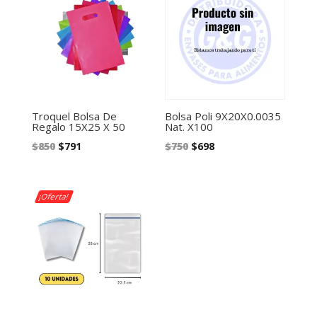
Troquel Bolsa De
Bolsa Poli 9X20X0.0035
Regalo 15X25 X 50
Nat. X100
El
El
El
El
$
850
$
791
$
750
$
698
precio
precio
precio
precio
original
actual
original
actual
era:
es:
era:
es:
¡Oferta!
$850.
$791.
$750.
$698.