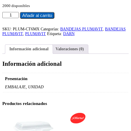
2000 disponibles
PLUMAVIT
Añadir al carrito
SANDWICH
CT6
cantidad
SKU:
PLUM-CT6MX
Categorías:
BANDEJAS PLUMAVIT
,
BANDEJAS
PLUMAVIT
,
PLUMAVIT
Etiqueta:
DARN
Información adicional
Valoraciones (0)
Información adicional
Presentación
EMBALAJE, UNIDAD
Productos relacionados
¡Oferta!