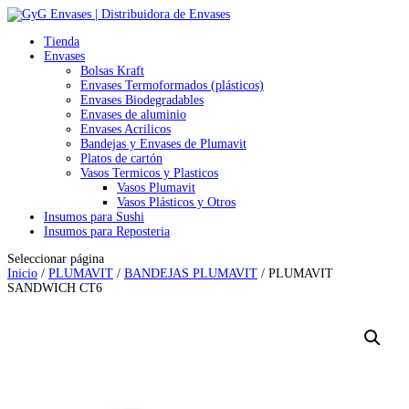
Tienda
Envases
Bolsas Kraft
Envases Termoformados (plásticos)
Envases Biodegradables
Envases de aluminio
Envases Acrilicos
Bandejas y Envases de Plumavit
Platos de cartón
Vasos Termicos y Plasticos
Vasos Plumavit
Vasos Plásticos y Otros
Insumos para Sushi
Insumos para Reposteria
Seleccionar página
Inicio
/
PLUMAVIT
/
BANDEJAS PLUMAVIT
/ PLUMAVIT
SANDWICH CT6