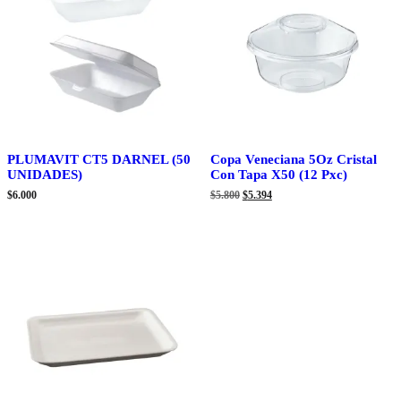
PLUMAVIT CT5 DARNEL (50
Copa Veneciana 5Oz Cristal
UNIDADES)
Con Tapa X50 (12 Pxc)
El
El
$
6.000
$
5.800
$
5.394
precio
precio
original
actual
era:
es:
$5.800.
$5.394.