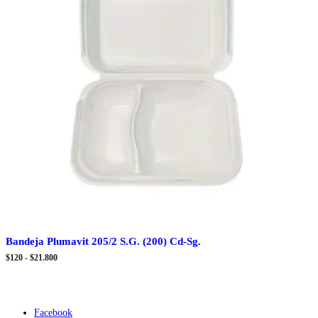
Bandeja Plumavit 205/2 S.G. (200) Cd-Sg.
Rango
$
120
-
$
21.800
de
precios:
desde
$120
hasta
Facebook