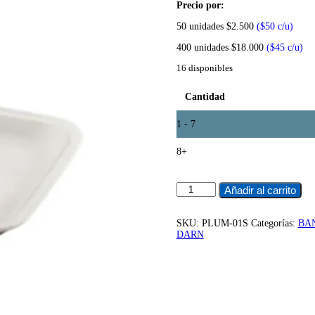
Precio por:
50 unidades $2.500
($50 c/u)
400 unidades $18.000
($45 c/u)
16 disponibles
Cantidad
1 - 7
8+
PLUMAVIT
Añadir al carrito
LP-
1S
(50
SKU:
PLUM-01S
Categorías:
BA
UNIDADES)
DARN
cantidad