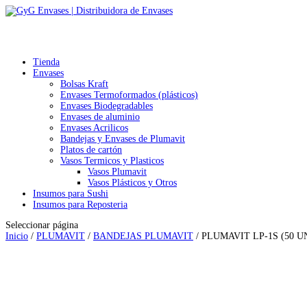
Tienda
Envases
Bolsas Kraft
Envases Termoformados (plásticos)
Envases Biodegradables
Envases de aluminio
Envases Acrilicos
Bandejas y Envases de Plumavit
Platos de cartón
Vasos Termicos y Plasticos
Vasos Plumavit
Vasos Plásticos y Otros
Insumos para Sushi
Insumos para Reposteria
Seleccionar página
Inicio
/
PLUMAVIT
/
BANDEJAS PLUMAVIT
/ PLUMAVIT LP-1S (50 