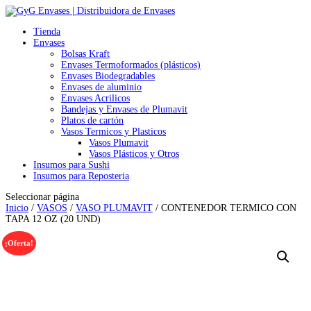
Tienda
Envases
Bolsas Kraft
Envases Termoformados (plásticos)
Envases Biodegradables
Envases de aluminio
Envases Acrilicos
Bandejas y Envases de Plumavit
Platos de cartón
Vasos Termicos y Plasticos
Vasos Plumavit
Vasos Plásticos y Otros
Insumos para Sushi
Insumos para Reposteria
Seleccionar página
Inicio
/
VASOS
/
VASO PLUMAVIT
/ CONTENEDOR TERMICO CON
TAPA 12 OZ (20 UND)
¡Oferta!