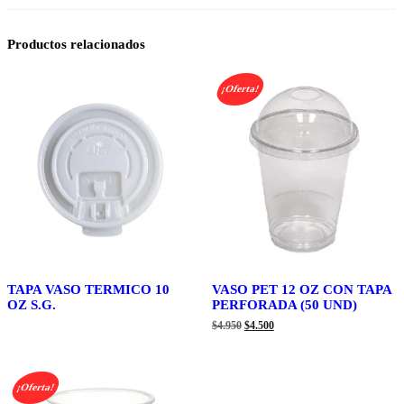
Productos relacionados
¡Oferta!
TAPA VASO TERMICO 10
VASO PET 12 OZ CON TAPA
OZ S.G.
PERFORADA (50 UND)
El
El
$
4.950
$
4.500
precio
precio
original
actual
era:
es:
$4.950.
$4.500.
¡Oferta!