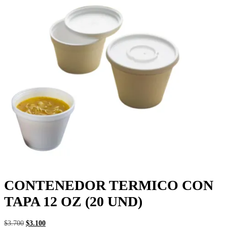
CONTENEDOR TERMICO CON
TAPA 12 OZ (20 UND)
El
El
$
3.700
$
3.100