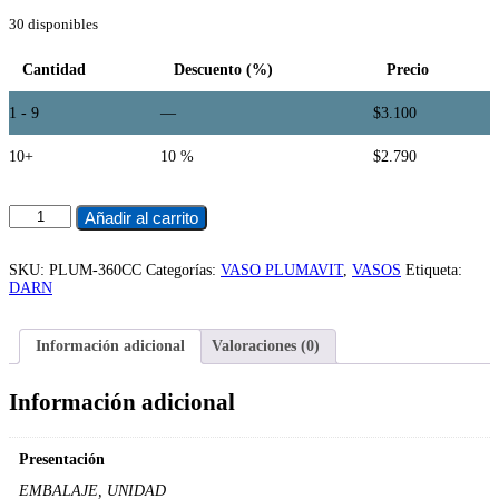
precio
precio
30 disponibles
original
actual
era:
es:
$3.700.
$3.100.
Cantidad
Descuento (%)
Precio
1 - 9
—
$
3.100
10+
10 %
$
2.790
CONTENEDOR
Añadir al carrito
TERMICO
CON
TAPA
SKU:
PLUM-360CC
Categorías:
VASO PLUMAVIT
,
VASOS
Etiqueta:
12
DARN
OZ
(20
UND)
Información adicional
Valoraciones (0)
cantidad
Información adicional
Presentación
EMBALAJE, UNIDAD