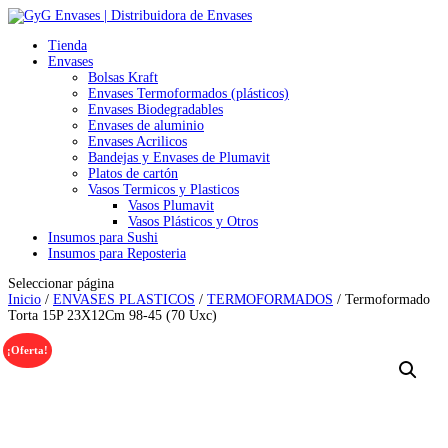
Tienda
Envases
Bolsas Kraft
Envases Termoformados (plásticos)
Envases Biodegradables
Envases de aluminio
Envases Acrilicos
Bandejas y Envases de Plumavit
Platos de cartón
Vasos Termicos y Plasticos
Vasos Plumavit
Vasos Plásticos y Otros
Insumos para Sushi
Insumos para Reposteria
Seleccionar página
Inicio
/
ENVASES PLASTICOS
/
TERMOFORMADOS
/ Termoformado
Torta 15P 23X12Cm 98-45 (70 Uxc)
¡Oferta!