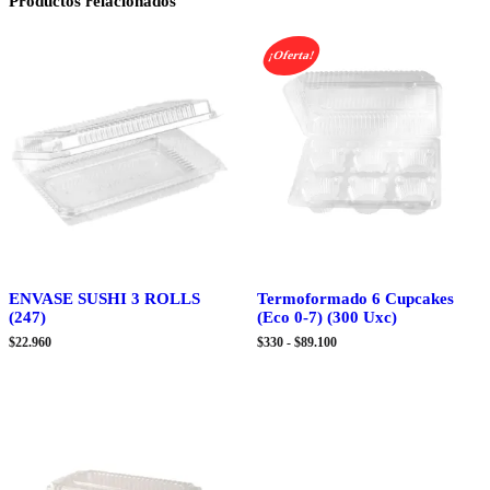
Productos relacionados
¡Oferta!
ENVASE SUSHI 3 ROLLS
Termoformado 6 Cupcakes
(247)
(Eco 0-7) (300 Uxc)
Rango
$
22.960
$
330
-
$
89.100
de
precios:
desde
$330
hasta
$89.100