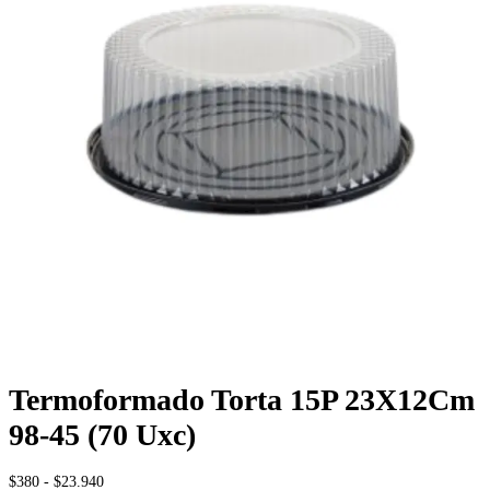
Termoformado Torta 15P 23X12Cm
98-45 (70 Uxc)
Rango
$
380
-
$
23.940