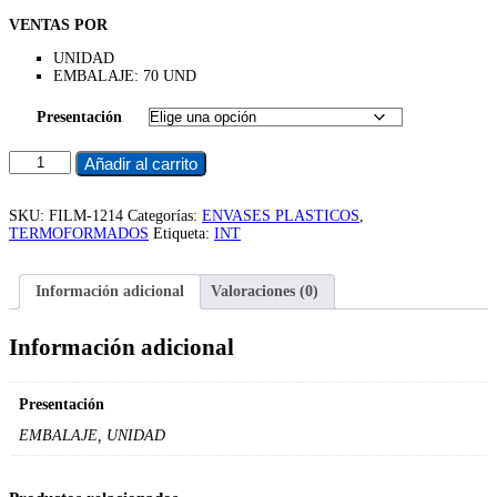
de
VENTAS POR
precios:
desde
UNIDAD
$380
EMBALAJE: 70 UND
hasta
$23.940
Presentación
Termoformado
Añadir al carrito
Torta
15P
23X12Cm
SKU:
FILM-1214
Categorías:
ENVASES PLASTICOS
,
98-
TERMOFORMADOS
Etiqueta:
INT
45
(70
Uxc)
Información adicional
Valoraciones (0)
cantidad
Información adicional
Presentación
EMBALAJE, UNIDAD