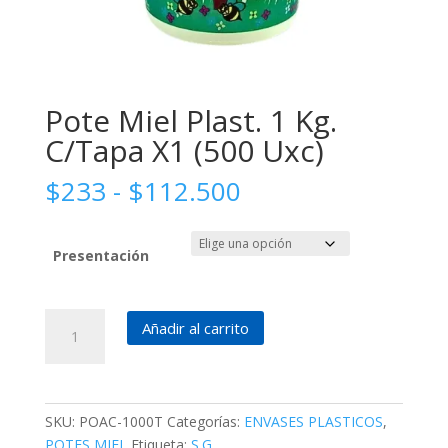
Pote Miel Plast. 1 Kg.
C/Tapa X1 (500 Uxc)
Rango
$
233
-
$
112.500
de
precios:
desde
Presentación
$233
hasta
Pote
$112.500
Añadir al carrito
Miel
Plast.
1
Kg.
SKU:
POAC-1000T
Categorías:
ENVASES PLASTICOS
,
C/Tapa
POTES MIEL
Etiqueta:
S.G.