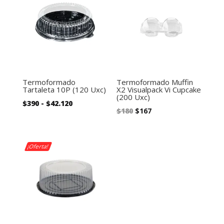
Termoformado
Termoformado Muffin
Tartaleta 10P (120 Uxc)
X2 Visualpack Vi Cupcake
(200 Uxc)
Rango
$
390
-
$
42.120
El
El
$
180
$
167
de
precio
precio
precios:
original
actual
desde
era:
es:
¡Oferta!
$390
$180.
$167.
hasta
$42.120