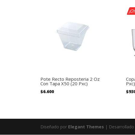
¡Of
Pote Recto Reposteria 2 Oz
Copa
Con Tapa X50 (20 Pxc)
Pxc)
$
6.600
$
93
Diseñado por
Elegant Themes
| Desarrollado