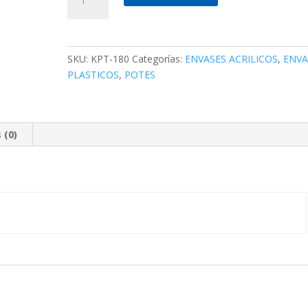
Pote
Cristal
Cuadrado
C/Tapa
SKU:
KPT-180
Categorías:
ENVASES ACRILICOS
,
ENVA
180Ml
PLASTICOS
,
POTES
X10
(24
Pxc)
cantidad
 (0)