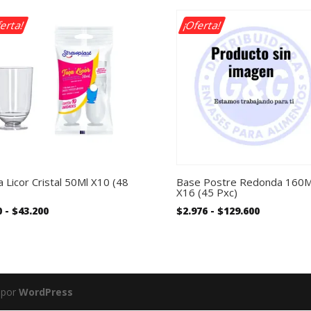
erta!
¡Oferta!
 Licor Cristal 50Ml X10 (48
Base Postre Redonda 160M
X16 (45 Pxc)
Rango
Rango
0
-
$
43.200
$
2.976
-
$
129.600
de
de
precios:
precios:
desde
desde
$930
$2.976
hasta
hasta
 por
WordPress
$43.200
$129.600