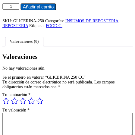
GLICERINA
Añadir al carrito
250
CC
cantidad
SKU:
GLICERINA-250
Categorías:
INSUMOS DE REPOSTERIA
,
REPOSTERIA
Etiqueta:
FOOD C.
Valoraciones (0)
Valoraciones
No hay valoraciones aún.
Sé el primero en valorar “GLICERINA 250 CC”
Tu dirección de correo electrónico no será publicada.
Los campos
obligatorios están marcados con
*
Tu puntuación
*
Tu valoración
*