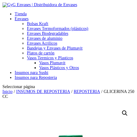
Tienda
Envases
Bolsas Kraft
Envases Termoformados (plásticos)
Envases Biodegradables
Envases de aluminio
Envases Acrilicos
Bandejas y Envases de Plumavit
Platos de cartón
Vasos Termicos y Plasticos
Vasos Plumavit
Vasos Plásticos y Otros
Insumos para Sushi
Insumos para Reposteria
Seleccionar página
Inicio
/
INSUMOS DE REPOSTERIA
/
REPOSTERIA
/ GLICERINA 250
CC