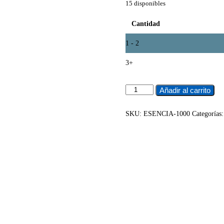
15 disponibles
Cantidad
1 - 2
3+
ESENCIA
Añadir al carrito
VAINILLA
LA
PRIMERA
SKU:
ESENCIA-1000
Categorías
1
LITRO
cantidad