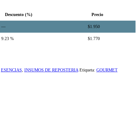
Descuento (%)
Precio
—
$
1.950
9.23 %
$
1.770
:
ESENCIAS
,
INSUMOS DE REPOSTERIA
Etiqueta:
GOURMET