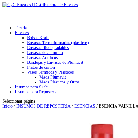
Tienda
Envases
Bolsas Kraft
Envases Termoformados (plásticos)
Envases Biodegradables
Envases de aluminio
Envases Acrilicos
Bandejas y Envases de Plumavit
Platos de cartón
Vasos Termicos y Plasticos
Vasos Plumavit
Vasos Plásticos y Otros
Insumos para Sushi
Insumos para Reposteria
Seleccionar página
Inicio
/
INSUMOS DE REPOSTERIA
/
ESENCIAS
/ ESENCIA VAINILLA