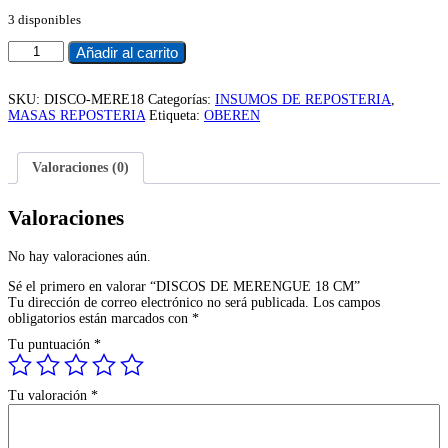
3 disponibles
DISCOS
Añadir al carrito
DE
MERENGUE
18
SKU:
DISCO-MERE18
Categorías:
INSUMOS DE REPOSTERIA
,
CM
MASAS REPOSTERIA
Etiqueta:
OBEREN
cantidad
Valoraciones (0)
Valoraciones
No hay valoraciones aún.
Sé el primero en valorar “DISCOS DE MERENGUE 18 CM”
Tu dirección de correo electrónico no será publicada.
Los campos
obligatorios están marcados con
*
Tu puntuación
*
Tu valoración
*