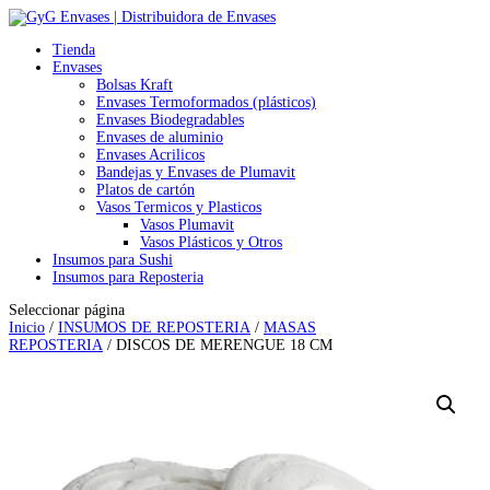
Tienda
Envases
Bolsas Kraft
Envases Termoformados (plásticos)
Envases Biodegradables
Envases de aluminio
Envases Acrilicos
Bandejas y Envases de Plumavit
Platos de cartón
Vasos Termicos y Plasticos
Vasos Plumavit
Vasos Plásticos y Otros
Insumos para Sushi
Insumos para Reposteria
Seleccionar página
Inicio
/
INSUMOS DE REPOSTERIA
/
MASAS
REPOSTERIA
/ DISCOS DE MERENGUE 18 CM