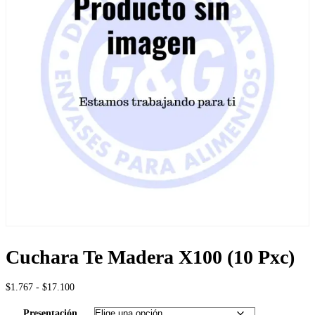
Cuchara Te Madera X100 (10 Pxc)
Rango
$
1.767
-
$
17.100
de
precios:
Presentación