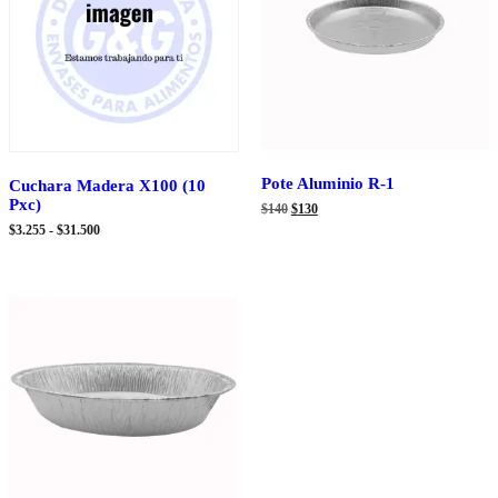
Pote Aluminio R-1
Cuchara Madera X100 (10
Pxc)
El
El
$
140
$
130
precio
precio
Rango
$
3.255
-
$
31.500
original
actual
de
era:
es:
precios:
$140.
$130.
desde
$3.255
hasta
$31.500