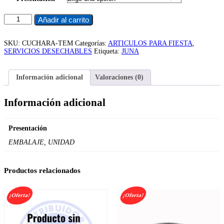
desde
$1.767
Cuchara
Añadir al carrito
hasta
Te
$17.100
Madera
X100
SKU:
CUCHARA-TEM
Categorías:
ARTICULOS PARA FIESTA
,
(10
SERVICIOS DESECHABLES
Etiqueta:
JUNA
Pxc)
cantidad
Información adicional
Valoraciones (0)
Información adicional
Presentación
EMBALAJE, UNIDAD
Productos relacionados
¡Oferta!
¡Oferta!