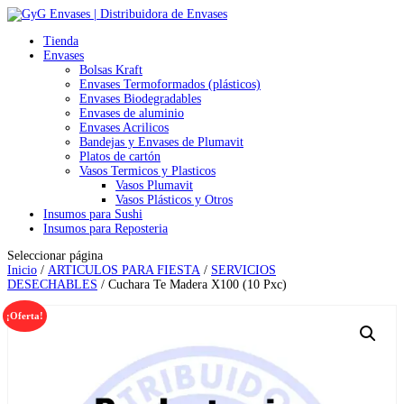
Tienda
Envases
Bolsas Kraft
Envases Termoformados (plásticos)
Envases Biodegradables
Envases de aluminio
Envases Acrilicos
Bandejas y Envases de Plumavit
Platos de cartón
Vasos Termicos y Plasticos
Vasos Plumavit
Vasos Plásticos y Otros
Insumos para Sushi
Insumos para Reposteria
Seleccionar página
Inicio
/
ARTICULOS PARA FIESTA
/
SERVICIOS
DESECHABLES
/ Cuchara Te Madera X100 (10 Pxc)
¡Oferta!