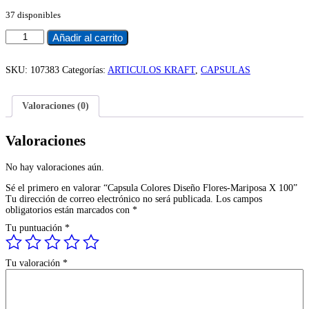
precio
precio
37 disponibles
original
actual
era:
es:
Capsula
Añadir al carrito
$700.
$651.
Colores
Diseño
Flores-
SKU:
107383
Categorías:
ARTICULOS KRAFT
,
CAPSULAS
Mariposa
X
100
Valoraciones (0)
cantidad
Valoraciones
No hay valoraciones aún.
Sé el primero en valorar “Capsula Colores Diseño Flores-Mariposa X 100”
Tu dirección de correo electrónico no será publicada.
Los campos
obligatorios están marcados con
*
Tu puntuación
*
Tu valoración
*