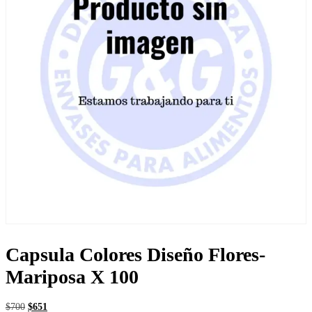
Capsula Colores Diseño Flores-
Mariposa X 100
El
El
$
700
$
651