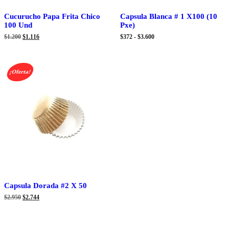
Cucurucho Papa Frita Chico
Capsula Blanca # 1 X100 (10
100 Und
Pxe)
El
El
Rango
$
1.200
$
1.116
$
372
-
$
3.600
precio
precio
de
original
actual
precios:
era:
es:
desde
$1.200.
$1.116.
$372
¡Oferta!
hasta
$3.600
Capsula Dorada #2 X 50
El
El
$
2.950
$
2.744
precio
precio
original
actual
era:
es:
$2.950.
$2.744.