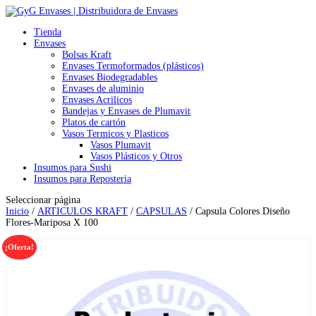
Tienda
Envases
Bolsas Kraft
Envases Termoformados (plásticos)
Envases Biodegradables
Envases de aluminio
Envases Acrilicos
Bandejas y Envases de Plumavit
Platos de cartón
Vasos Termicos y Plasticos
Vasos Plumavit
Vasos Plásticos y Otros
Insumos para Sushi
Insumos para Reposteria
Seleccionar página
Inicio
/
ARTICULOS KRAFT
/
CAPSULAS
/ Capsula Colores Diseño
Flores-Mariposa X 100
¡Oferta!