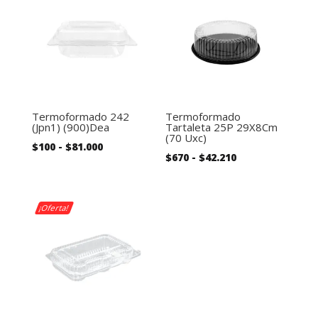
Termoformado 242
Termoformado
(Jpn1) (900)Dea
Tartaleta 25P 29X8Cm
(70 Uxc)
Rango
$
100
-
$
81.000
Rango
$
670
-
$
42.210
de
de
precios:
precios:
desde
desde
¡Oferta!
$100
$670
hasta
hasta
$81.000
$42.210