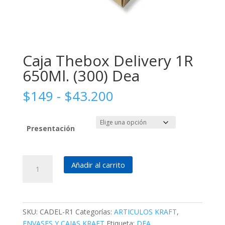
Caja Thebox Delivery 1R
650Ml. (300) Dea
Rango
$
149
-
$
43.200
de
precios:
desde
Presentación
$149
hasta
Caja
$43.200
Añadir al carrito
Thebox
Delivery
1R
650Ml.
SKU:
CADEL-R1
Categorías:
ARTICULOS KRAFT
,
(300)
ENVASES Y CAJAS KRAFT
Etiqueta:
DEA