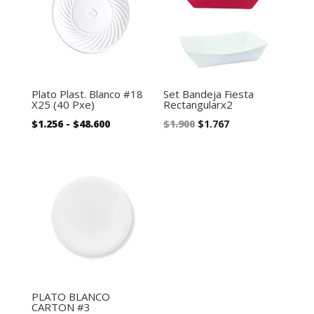
Plato Plast. Blanco #18
Set Bandeja Fiesta
X25 (40 Pxe)
Rectangularx2
Rango
El
El
$
1.256
-
$
48.600
$
1.900
$
1.767
de
precio
precio
precios:
original
actual
desde
era:
es:
$1.256
$1.900.
$1.767.
hasta
$48.600
PLATO BLANCO
CARTON #3