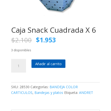
Caja Snack Cuadrada X 6
El
El
$
2.100
$
1.953
precio
precio
original
actual
3 disponibles
era:
es:
$2.100.
$1.953.
Caja
Añadir al carrito
Snack
Cuadrada
X
6
SKU:
28530
Categorías:
BANDEJA COLOR
cantidad
CARTICULOS
,
Bandejas y platos
Etiqueta:
ANDRET