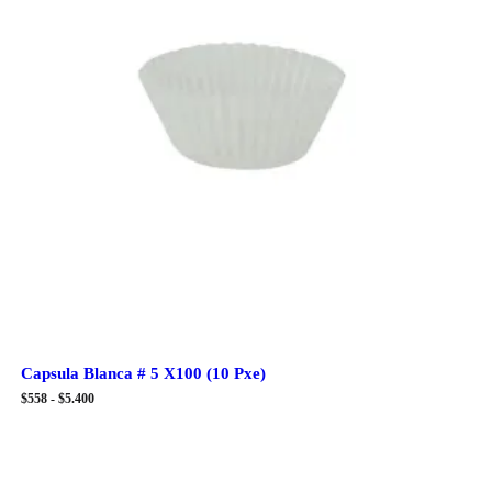
Capsula Blanca # 5 X100 (10 Pxe)
Rango
$
558
-
$
5.400
de
precios:
desde
$558
hasta