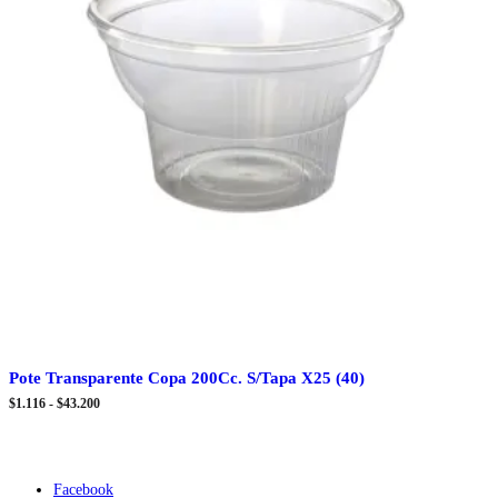
Pote Transparente Copa 200Cc. S/Tapa X25 (40)
Rango
$
1.116
-
$
43.200
de
precios:
desde
$1.116
hasta
Facebook