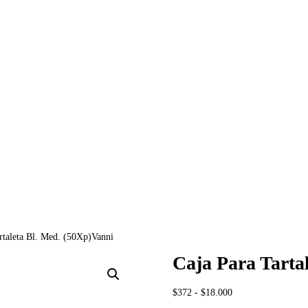
rtaleta Bl. Med. (50Xp)Vanni
Caja Para Tarta
Rango
$
372
-
$
18.000
de