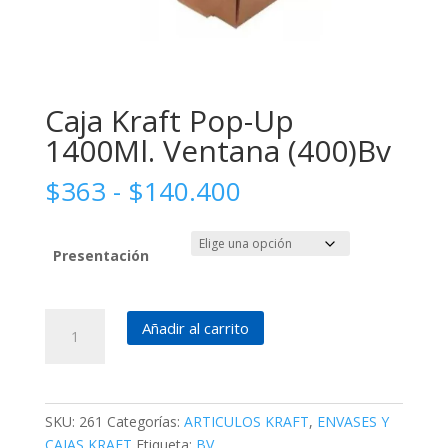
Caja Kraft Pop-Up
1400Ml. Ventana (400)Bv
Rango
$
363
-
$
140.400
de
precios:
desde
Presentación
$363
hasta
Caja
$140.400
Añadir al carrito
Kraft
Pop-
Up
1400Ml.
SKU:
261
Categorías:
ARTICULOS KRAFT
,
ENVASES Y
Ventana
CAJAS KRAFT
Etiqueta:
BV