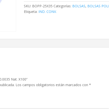
X100
SKU:
BOPP-25X35
Categorías:
BOLSAS
,
BOLSAS POL
cantidad
Etiqueta:
IND. CONV.
X0.0035 Nat. X100”
publicada.
Los campos obligatorios están marcados con
*