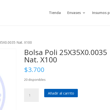
Tienda
Envases
Insumos p
X35X0.0035 Nat. X100
Bolsa Poli 25X35X0.0035
Nat. X100
$
3.700
20 disponibles
Bolsa
Añadir al carrito
Poli
25X35X0.0035
Nat.