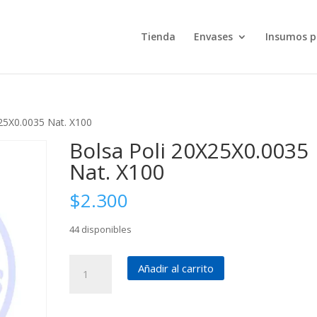
Tienda
Envases
Insumos p
X25X0.0035 Nat. X100
Bolsa Poli 20X25X0.0035
Nat. X100
$
2.300
44 disponibles
Bolsa
Añadir al carrito
Poli
20X25X0.0035
Nat.