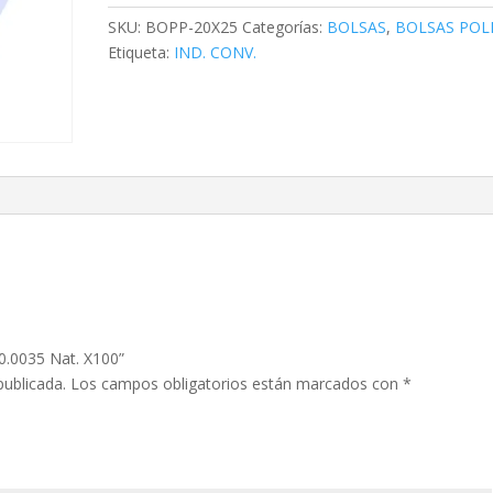
X100
SKU:
BOPP-20X25
Categorías:
BOLSAS
,
BOLSAS POL
cantidad
Etiqueta:
IND. CONV.
X0.0035 Nat. X100”
publicada.
Los campos obligatorios están marcados con
*