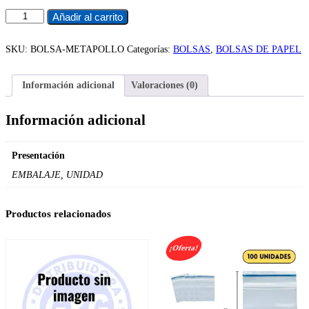
BOLSA
Añadir al carrito
METALIZADA
POLLO
cantidad
SKU:
BOLSA-METAPOLLO
Categorías:
BOLSAS
,
BOLSAS DE PAPEL
Información adicional
Valoraciones (0)
Información adicional
Presentación
EMBALAJE, UNIDAD
Productos relacionados
¡Oferta!