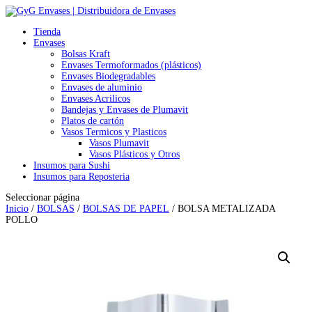
Tienda
Envases
Bolsas Kraft
Envases Termoformados (plásticos)
Envases Biodegradables
Envases de aluminio
Envases Acrilicos
Bandejas y Envases de Plumavit
Platos de cartón
Vasos Termicos y Plasticos
Vasos Plumavit
Vasos Plásticos y Otros
Insumos para Sushi
Insumos para Reposteria
Seleccionar página
Inicio
/
BOLSAS
/
BOLSAS DE PAPEL
/ BOLSA METALIZADA
POLLO