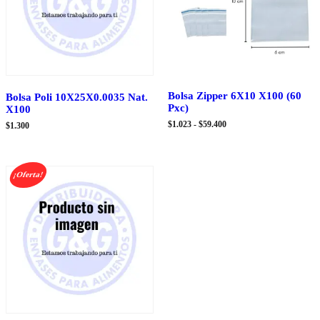
Bolsa Zipper 6X10 X100 (60
Bolsa Poli 10X25X0.0035 Nat.
Pxc)
X100
Rango
$
1.023
-
$
59.400
$
1.300
de
precios:
desde
$1.023
¡Oferta!
hasta
$59.400