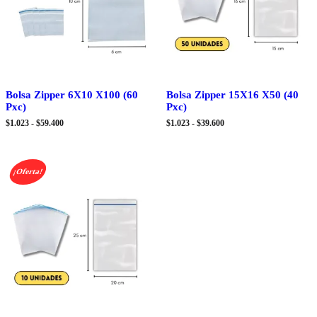
Bolsa Zipper 6X10 X100 (60
Bolsa Zipper 15X16 X50 (40
Pxc)
Pxc)
Rango
Rango
$
1.023
-
$
59.400
$
1.023
-
$
39.600
de
de
precios:
precios:
desde
desde
$1.023
$1.023
¡Oferta!
hasta
hasta
$59.400
$39.600