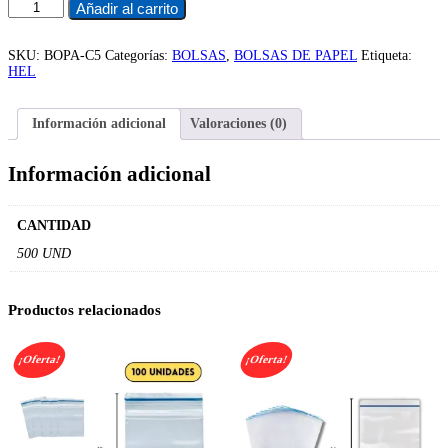
BOLSA
Añadir al carrito
DE
PAPEL
5
SKU:
BOPA-C5
Categorías:
BOLSAS
,
BOLSAS DE PAPEL
Etiqueta:
KG
HEL
cantidad
Información adicional
Valoraciones (0)
Información adicional
CANTIDAD
500 UND
Productos relacionados
¡Oferta!
¡Oferta!