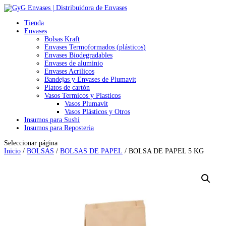
Tienda
Envases
Bolsas Kraft
Envases Termoformados (plásticos)
Envases Biodegradables
Envases de aluminio
Envases Acrilicos
Bandejas y Envases de Plumavit
Platos de cartón
Vasos Termicos y Plasticos
Vasos Plumavit
Vasos Plásticos y Otros
Insumos para Sushi
Insumos para Reposteria
Seleccionar página
Inicio
/
BOLSAS
/
BOLSAS DE PAPEL
/ BOLSA DE PAPEL 5 KG