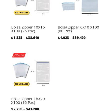
Bolsa Zipper 10X16
Bolsa Zipper 6X10 X100
X100 (26 Pxc)
(60 Pxc)
Rango
Rango
$
1.535
-
$
38.610
$
1.023
-
$
59.400
de
de
precios:
precios:
desde
desde
¡Oferta!
$1.535
$1.023
hasta
hasta
$38.610
$59.400
Bolsa Zipper 18X20
X100 (16 Pxc)
Rango
$
2.790
-
$
43.200