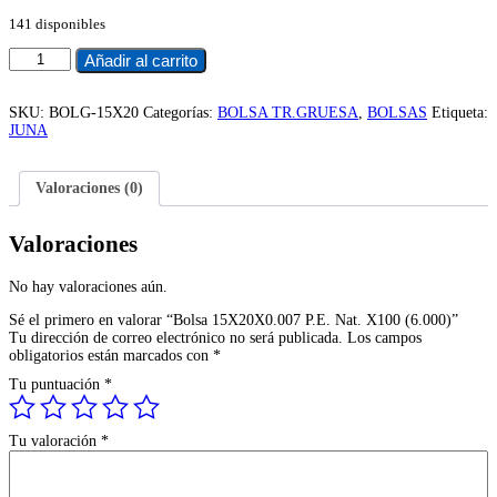
precio
precio
141 disponibles
original
actual
era:
es:
Bolsa
Añadir al carrito
$1.700.
$1.581.
15X20X0.007
P.E.
Nat.
SKU:
BOLG-15X20
Categorías:
BOLSA TR.GRUESA
,
BOLSAS
Etiqueta:
X100
JUNA
(6.000)
cantidad
Valoraciones (0)
Valoraciones
No hay valoraciones aún.
Sé el primero en valorar “Bolsa 15X20X0.007 P.E. Nat. X100 (6.000)”
Tu dirección de correo electrónico no será publicada.
Los campos
obligatorios están marcados con
*
Tu puntuación
*
Tu valoración
*