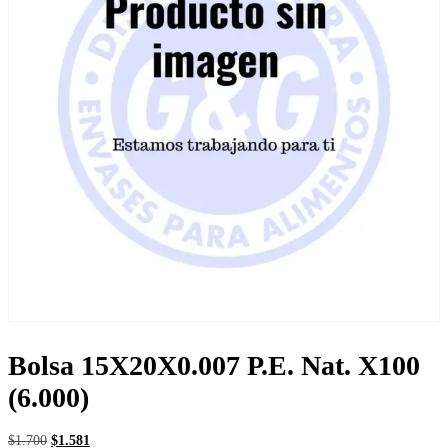
Bolsa 15X20X0.007 P.E. Nat. X100
(6.000)
El
El
$
1.700
$
1.581