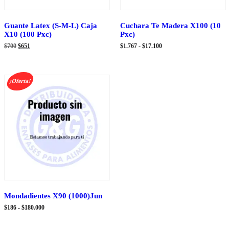
Guante Latex (S-M-L) Caja
Cuchara Te Madera X100 (10
X10 (100 Pxc)
Pxc)
El
El
Rango
$
700
$
651
$
1.767
-
$
17.100
precio
precio
de
original
actual
precios:
era:
es:
desde
$700.
$651.
$1.767
¡Oferta!
hasta
$17.100
Mondadientes X90 (1000)Jun
Rango
$
186
-
$
180.000
de
precios: