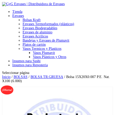
Tienda
Envases
Bolsas Kraft
Envases Termoformados (plásticos)
Envases Biodegradables
Envases de aluminio
Envases Acrilicos
Bandejas y Envases de Plumavit
Platos de cartón
Vasos Termicos y Plasticos
Vasos Plumavit
Vasos Plásticos y Otros
Insumos para Sushi
Insumos para Reposteria
Seleccionar página
Inicio
/
BOLSAS
/
BOLSA TR.GRUESA
/ Bolsa 15X20X0.007 P.E. Nat.
X100 (6.000)
¡Oferta!