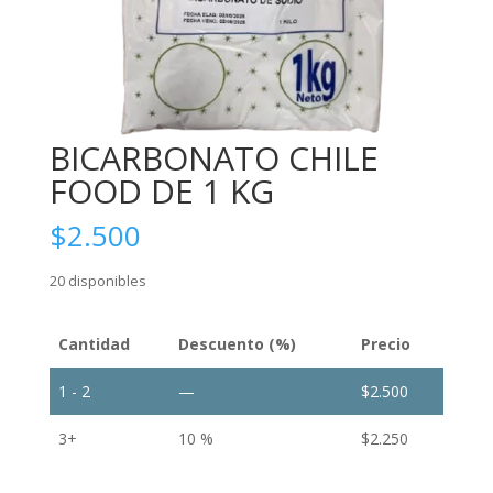
BICARBONATO CHILE
FOOD DE 1 KG
$
2.500
20 disponibles
Cantidad
Descuento (%)
Precio
1 - 2
—
$
2.500
3+
10 %
$
2.250