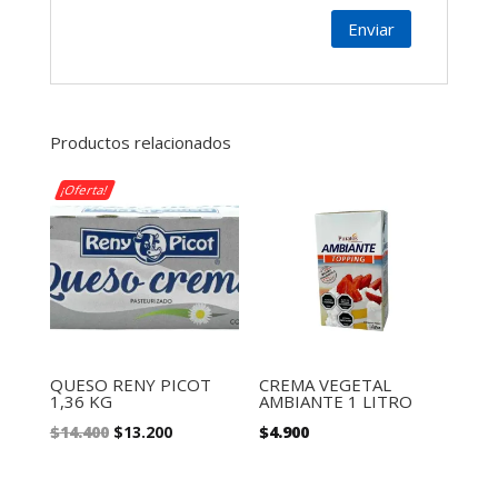
Productos relacionados
¡Oferta!
QUESO RENY PICOT
CREMA VEGETAL
1,36 KG
AMBIANTE 1 LITRO
El
El
$
14.400
$
13.200
$
4.900
precio
precio
original
actual