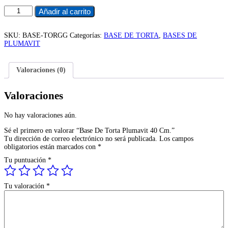
era:
es:
Base
Añadir al carrito
$2.600.
$2.418.
De
Torta
Plumavit
SKU:
BASE-TORGG
Categorías:
BASE DE TORTA
,
BASES DE
40
PLUMAVIT
Cm.
cantidad
Valoraciones (0)
Valoraciones
No hay valoraciones aún.
Sé el primero en valorar “Base De Torta Plumavit 40 Cm.”
Tu dirección de correo electrónico no será publicada.
Los campos
obligatorios están marcados con
*
Tu puntuación
*
Tu valoración
*