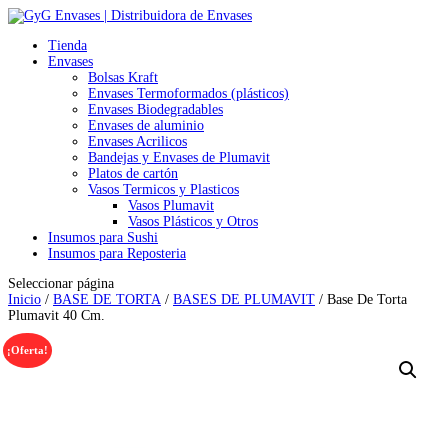
Tienda
Envases
Bolsas Kraft
Envases Termoformados (plásticos)
Envases Biodegradables
Envases de aluminio
Envases Acrilicos
Bandejas y Envases de Plumavit
Platos de cartón
Vasos Termicos y Plasticos
Vasos Plumavit
Vasos Plásticos y Otros
Insumos para Sushi
Insumos para Reposteria
Seleccionar página
Inicio
/
BASE DE TORTA
/
BASES DE PLUMAVIT
/ Base De Torta
Plumavit 40 Cm.
¡Oferta!