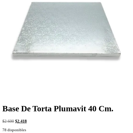
Base De Torta Plumavit 40 Cm.
El
El
$
2.600
$
2.418
precio
precio
78 disponibles
original
actual