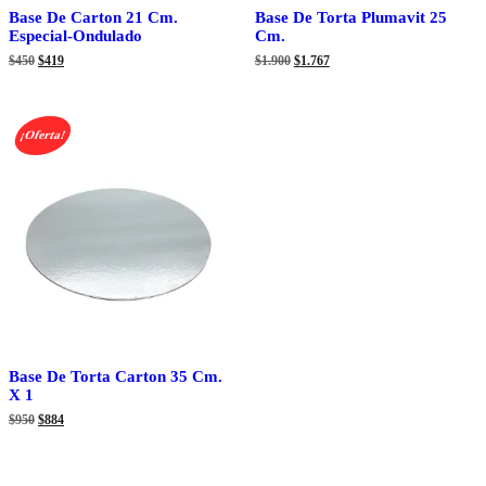
Base De Carton 21 Cm.
Base De Torta Plumavit 25
Especial-Ondulado
Cm.
El
El
El
El
$
450
$
419
$
1.900
$
1.767
precio
precio
precio
precio
original
actual
original
actual
era:
es:
era:
es:
$450.
$419.
$1.900.
$1.767.
¡Oferta!
Base De Torta Carton 35 Cm.
X 1
El
El
$
950
$
884
precio
precio
original
actual
era:
es:
$950.
$884.