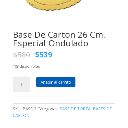
Base De Carton 26 Cm.
Especial-Ondulado
El
El
$
580
$
539
precio
precio
original
actual
103 disponibles
era:
es:
$580.
$539.
Base
Añadir al carrito
De
Carton
26
Cm.
SKU:
BASE-2
Categorías:
BASE DE TORTA
,
BASES DE
Especial-
CARTON
Ondulado
cantidad