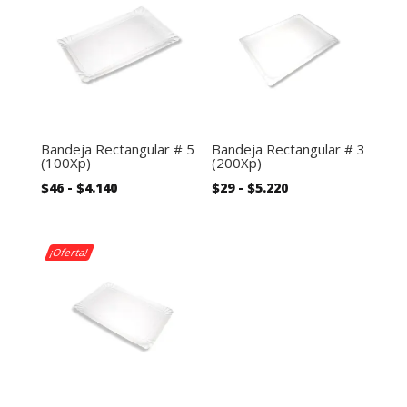
Bandeja Rectangular # 5
Bandeja Rectangular # 3
(100Xp)
(200Xp)
Rango
Rango
$
46
-
$
4.140
$
29
-
$
5.220
de
de
precios:
precios:
desde
desde
¡Oferta!
$46
$29
hasta
hasta
$4.140
$5.220