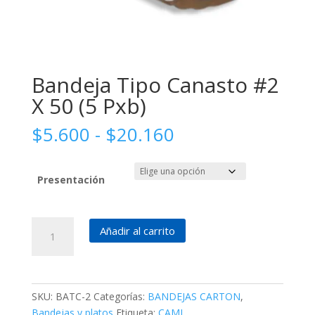
Bandeja Tipo Canasto #2
X 50 (5 Pxb)
Rango
$
5.600
-
$
20.160
de
precios:
desde
Presentación
$5.600
hasta
Bandeja
$20.160
Añadir al carrito
Tipo
Canasto
#2
X
SKU:
BATC-2
Categorías:
BANDEJAS CARTON
,
50
Bandejas y platos
Etiqueta:
CAMI