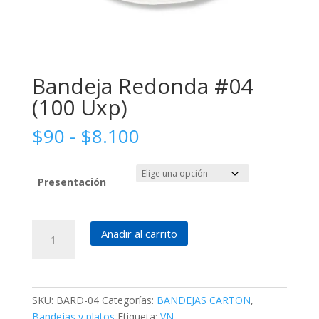
Bandeja Redonda #04
(100 Uxp)
Rango
$
90
-
$
8.100
de
precios:
desde
Presentación
$90
hasta
Bandeja
$8.100
Añadir al carrito
Redonda
#04
(100
Uxp)
SKU:
BARD-04
Categorías:
BANDEJAS CARTON
,
cantidad
Bandejas y platos
Etiqueta:
VN