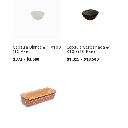
Capsula Blanca # 1 X100
Capsula Ceresinada #1
(10 Pxe)
X100 (10 Pxe)
Rango
Rango
$
372
-
$
3.600
$
1.395
-
$
13.500
de
de
precios:
precios:
desde
desde
$372
$1.395
hasta
hasta
$3.600
$13.500