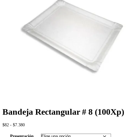
Bandeja Rectangular # 8 (100Xp)
Rango
$
82
-
$
7.380
de
precios:
Presentación