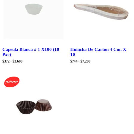
Capsula Blanca # 1 X100 (10
Huincha De Carton 4 Cm. X
Pxe)
10
Rango
Rango
$
372
-
$
3.600
$
744
-
$
7.200
de
de
precios:
precios:
desde
desde
$372
$744
¡Oferta!
hasta
hasta
$3.600
$7.200