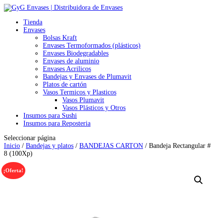
Tienda
Envases
Bolsas Kraft
Envases Termoformados (plásticos)
Envases Biodegradables
Envases de aluminio
Envases Acrilicos
Bandejas y Envases de Plumavit
Platos de cartón
Vasos Termicos y Plasticos
Vasos Plumavit
Vasos Plásticos y Otros
Insumos para Sushi
Insumos para Reposteria
Seleccionar página
Inicio
/
Bandejas y platos
/
BANDEJAS CARTON
/ Bandeja Rectangular #
8 (100Xp)
¡Oferta!