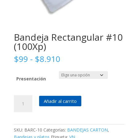
Bandeja Rectangular #10
(100Xp)
Rango
$
99
-
$
8.910
de
precios:
desde
Presentación
$99
hasta
Bandeja
$8.910
Añadir al carrito
Rectangular
#10
(100Xp)
cantidad
SKU:
BARC-10
Categorías:
BANDEJAS CARTON
,
Bandejas y platos
Etiqueta:
VN