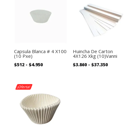
Capsula Blanca # 4 X100
Huincha De Carton
(10 Pxe)
4X126 Xkg (10)Vanni
Rango
Rango
$
512
-
$
4.950
$
3.860
-
$
37.350
de
de
precios:
precios:
desde
desde
¡Oferta!
$512
$3.860
hasta
hasta
$4.950
$37.350