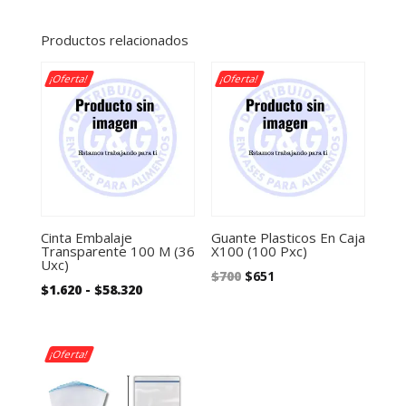
Productos relacionados
¡Oferta!
¡Oferta!
Cinta Embalaje
Guante Plasticos En Caja
Transparente 100 M (36
X100 (100 Pxc)
Uxc)
El
El
$
700
$
651
Rango
$
1.620
-
$
58.320
precio
precio
de
original
actual
precios:
era:
es:
desde
¡Oferta!
$700.
$651.
$1.620
hasta