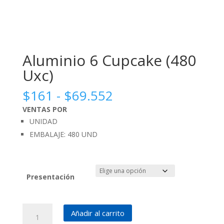
Aluminio 6 Cupcake (480
Uxc)
Rango
$
161
-
$
69.552
de
VENTAS POR
precios:
UNIDAD
desde
EMBALAJE: 480 UND
$161
hasta
$69.552
Presentación
Aluminio
Añadir al carrito
6