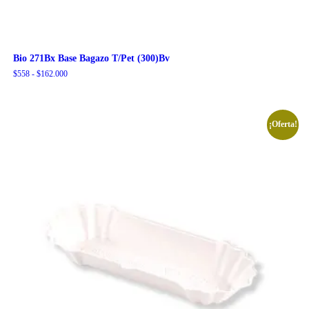
Bio 271Bx Base Bagazo T/Pet (300)Bv
Rango
$
558
-
$
162.000
de
precios:
desde
$558
¡Oferta!
hasta
$162.000