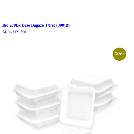
Bio 270Bx Base Bagazo T/Pet (300)Bv
Rango
$
419
-
$
121.500
de
precios:
desde
$419
¡Oferta!
hasta
$121.500