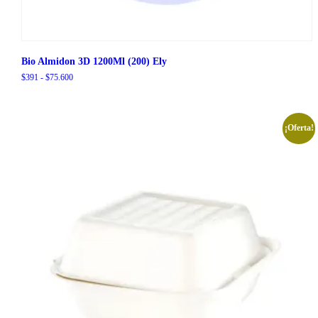
Bio Almidon 3D 1200Ml (200) Ely
Rango
$
391
-
$
75.600
de
precios:
desde
$391
¡Oferta!
hasta
$75.600