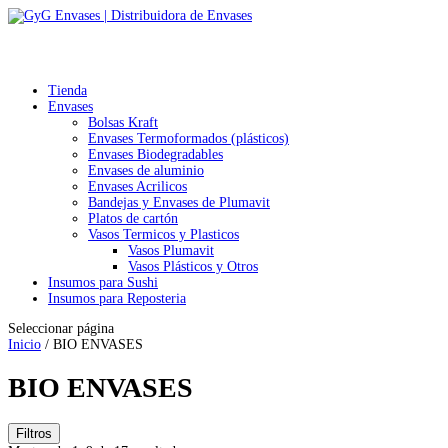
Tienda
Envases
Bolsas Kraft
Envases Termoformados (plásticos)
Envases Biodegradables
Envases de aluminio
Envases Acrilicos
Bandejas y Envases de Plumavit
Platos de cartón
Vasos Termicos y Plasticos
Vasos Plumavit
Vasos Plásticos y Otros
Insumos para Sushi
Insumos para Reposteria
Seleccionar página
Inicio
/ BIO ENVASES
BIO ENVASES
Filtros