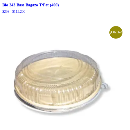
Bio 243 Base Bagazo T/Pet (400)
Rango
$
298
-
$
115.200
de
precios:
desde
$298
¡Oferta!
hasta
$115.200