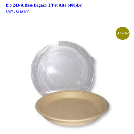
Bio 243-A Base Bagazo T/Pet Alta (400)Bv
Rango
$
307
-
$
118.800
de
precios:
desde
$307
¡Oferta!
hasta
$118.800