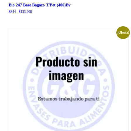
Bio 247 Base Bagazo T/Pet (400)Bv
Rango
$
344
-
$
133.200
de
precios:
desde
$344
¡Oferta!
hasta
$133.200